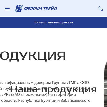
Каталог металлопроката
ОДУКЦИЯ
мся официальным дилером Группы «ТМК», ООО
Наша продукция
 трубопрокатный завод», Группы «ОМК», ООО
 «PR» (ЗАО «Проконсим») на территории
 области, Республики Бурятии и Забайкальского