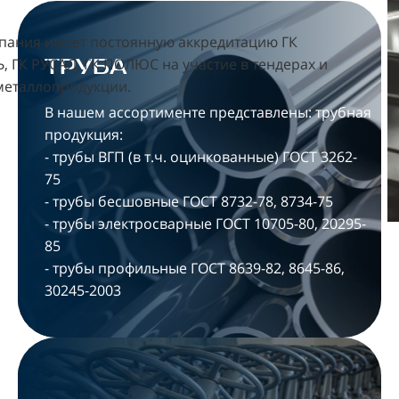
пания имеет постоянную аккредитацию ГК
ТРУБА
 ГК РУСАЛ, ГК ПОЛЮС на участие в тендерах и
металлопродукции.
В нашем ассортименте представлены: трубная
продукция:
- трубы ВГП (в т.ч. оцинкованные) ГОСТ 3262-
75
- трубы бесшовные ГОСТ 8732-78, 8734-75
- трубы электросварные ГОСТ 10705-80, 20295-
85
- трубы профильные ГОСТ 8639-82, 8645-86,
30245-2003