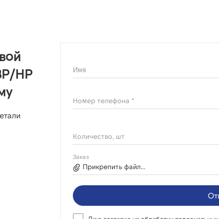
овой
Имя
ВР/НР
му
Номер телефона *
етали
Количество, шт
Заказ
Прикрепить файл...
От
Даю согласие на
обработку персональных