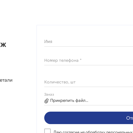
Имя
нж
Номер телефона *
етали
Количество, шт
Заказ
Прикрепить файл...
От
Даю согласие на
обработку персональных