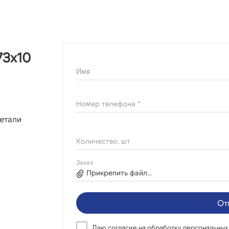
73х10
Имя
Номер телефона *
етали
Количество, шт
Заказ
Прикрепить файл...
От
Даю согласие на
обработку персональных