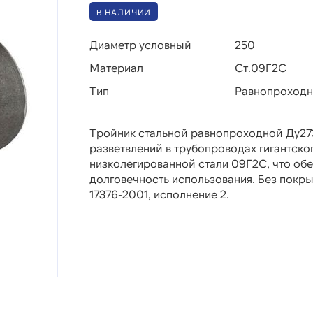
В НАЛИЧИИ
Диаметр условный
250
Материал
Ст.09Г2С
Тип
Равнопроход
Тройник стальной равнопроходной Ду273
разветвлений в трубопроводах гигантског
низколегированной стали 09Г2С, что об
долговечность использования. Без покры
17376-2001, исполнение 2.