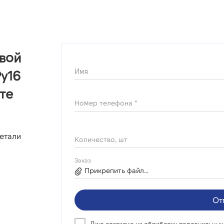
овой
Имя
у16
те
Номер телефона *
етали
Количество, шт
Заказ
Прикрепить файл...
От
Даю согласие на
обработку персональных