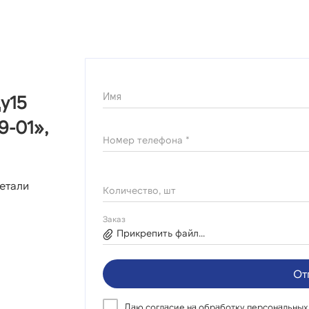
Имя
у15
9-01»,
Номер телефона *
етали
Количество, шт
Заказ
Прикрепить файл...
От
Даю согласие на
обработку персональных