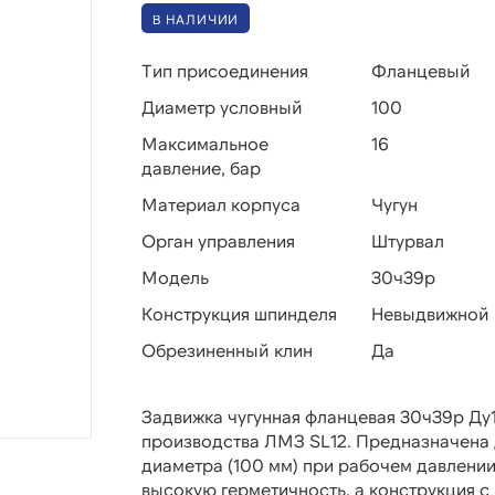
В НАЛИЧИИ
Тип присоединения
Фланцевый
Диаметр условный
100
Максимальное
16
давление, бар
Материал корпуса
Чугун
Орган управления
Штурвал
Модель
30ч39р
Конструкция шпинделя
Невыдвижной
Обрезиненный клин
Да
Задвижка чугунная фланцевая 30ч39р Ду
производства ЛМЗ SL12. Предназначена 
диаметра (100 мм) при рабочем давлении
высокую герметичность, а конструкция 