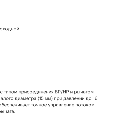
роходной
 с типом присоединения ВР/НР и рычагом
лого диаметра (15 мм) при давлении до 16
обеспечивает точное управление потоком.
рычага.