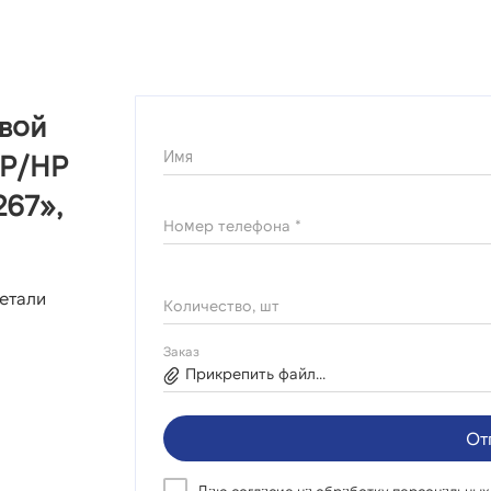
овой
Имя
ВР/НР
267»,
Номер телефона *
етали
Количество, шт
Заказ
Прикрепить файл...
От
Даю согласие на
обработку персональных