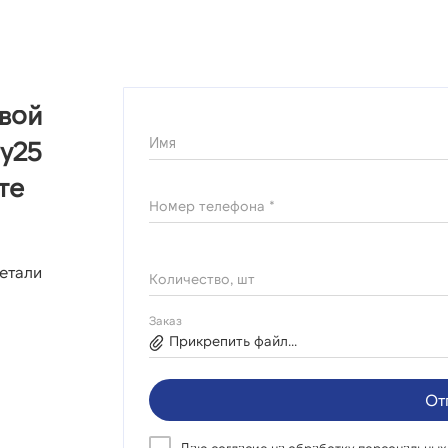
овой
Имя
у25
те
Номер телефона *
етали
Количество, шт
Заказ
Прикрепить файл...
От
Даю согласие на
обработку персональных