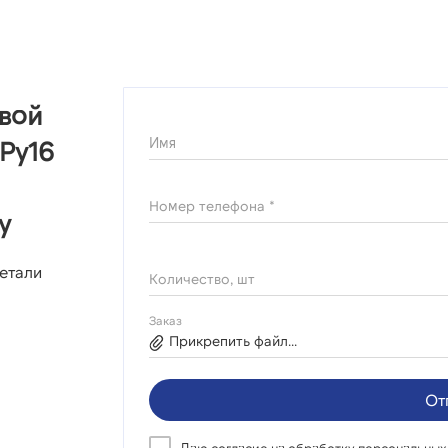
овой
Имя
Ру16
Номер телефона *
у
етали
Количество, шт
Заказ
Прикрепить файл...
От
Даю согласие на
обработку персональных