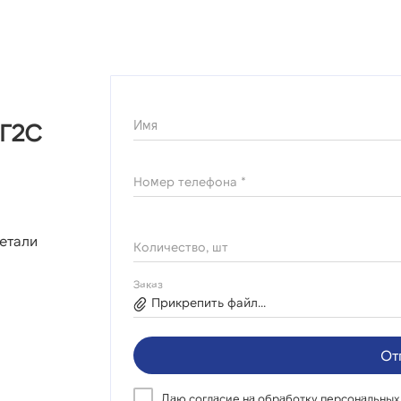
Имя
9Г2С
Номер телефона *
етали
Количество, шт
Заказ
Прикрепить файл...
От
Даю согласие на
обработку персональных