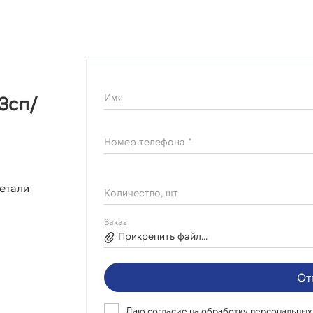
Имя
3сп/
Номер телефона *
етали
Количество, шт
Заказ
Прикрепить файл...
От
Даю согласие на
обработку персональных