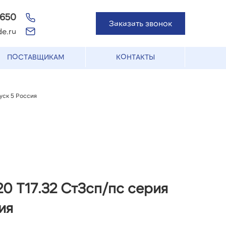
-650
Заказать звонок
e.ru
ПОСТАВЩИКАМ
КОНТАКТЫ
уск 5 Россия
0 Т17.32 Ст3сп/пс серия
ия