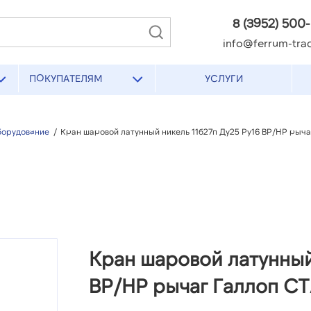
8 (3952) 500
info@ferrum-trad
ПОКУПАТЕЛЯМ
УСЛУГИ
борудование
/
Кран шаровой латунный никель 11б27п Ду25 Ру16 ВР/НР рыч
Кран шаровой латунный
ВР/НР рычаг Галлоп С