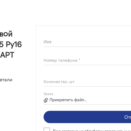
овой
Имя
5 Ру16
ДАРТ
Номер телефона *
етали
Количество, шт
Заказ
Прикрепить файл...
От
Даю согласие на
обработку персональных