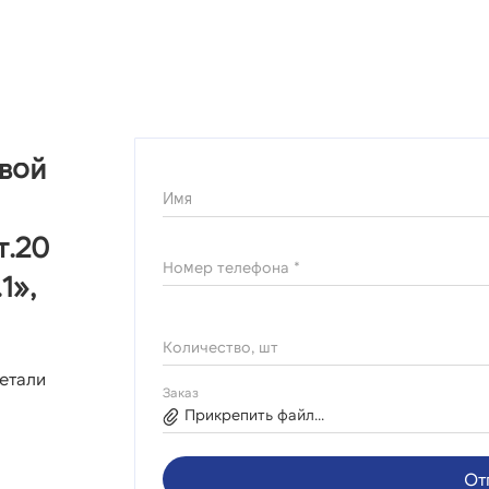
овой
Имя
т.20
Номер телефона *
1»,
Количество, шт
етали
Заказ
Прикрепить файл...
От