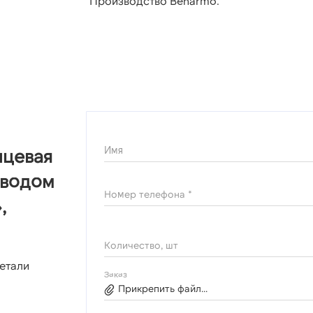
Производство Benarmo.
Имя
нцевая
иводом
Номер телефона *
,
Количество, шт
етали
Заказ
Прикрепить файл...