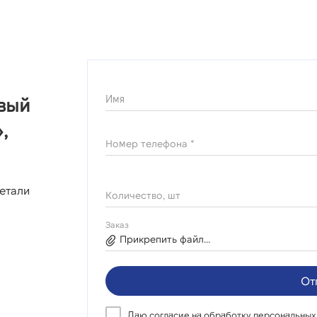
Имя
овый
,
Номер телефона *
етали
Количество, шт
Заказ
Прикрепить файл...
От
Даю согласие на
обработку персональных