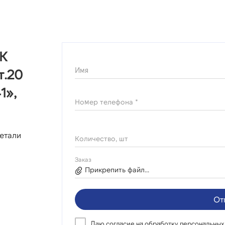
ПК
Имя
т.20
1»,
Номер телефона *
етали
Количество, шт
Заказ
Прикрепить файл...
От
Даю согласие на
обработку персональных